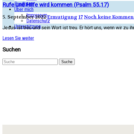
Predigten
Rufe und Hilfe wird kommen (Psalm 55,17)
Über mich
Impressum
5. September 2022
Ermutigung
17
Noch keine Kommen
Datenschutz
Unterstützung
Jesus ist treu und sein Wort ist treu. Er hört uns, wenn wir zu 
Lesen Sie weiter
Suchen
Suche