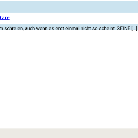
tare
ihm schreien, auch wenn es erst einmal nicht so scheint. SEINE […]