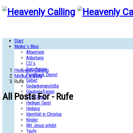
Start
Meike´s Blog
Allgemein
Anbetung
CD´s
Ermutigung
Heavenly Calling
Feedback Dienst
Meike´s Blog
Gebet
Rufe
Gedankenanstöße
Glaubensfragen
All Posts For - Rufe
GottERlebt
Heiliger Geist
Heilung
Identität in Christus
Kinder
Mit Jesus erlebt
Taufe