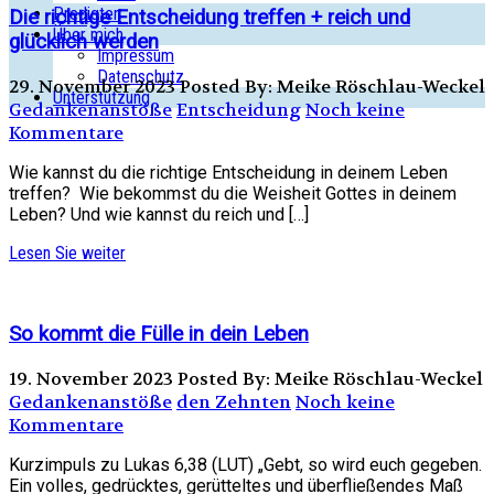
Predigten
Die richtige Entscheidung treffen + reich und
Über mich
glücklich werden
Impressum
Datenschutz
29. November 2023
Posted By: Meike Röschlau-Weckel
Unterstützung
Gedankenanstöße
Entscheidung
Noch keine
Kommentare
Wie kannst du die richtige Entscheidung in deinem Leben
treffen? Wie bekommst du die Weisheit Gottes in deinem
Leben? Und wie kannst du reich und […]
Lesen Sie weiter
So kommt die Fülle in dein Leben
19. November 2023
Posted By: Meike Röschlau-Weckel
Gedankenanstöße
den Zehnten
Noch keine
Kommentare
Kurzimpuls zu Lukas 6,38 (LUT) „Gebt, so wird euch gegeben.
Ein volles, gedrücktes, gerütteltes und überfließendes Maß