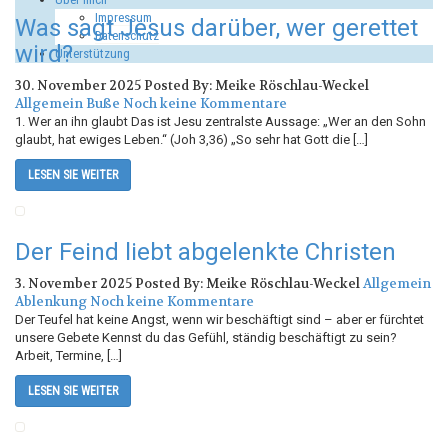
Impressum
Was sagt Jesus darüber, wer gerettet
Datenschutz
wird?
Unterstützung
30. November 2025
Posted By: Meike Röschlau-Weckel
Allgemein
Buße
Noch keine Kommentare
1. Wer an ihn glaubt Das ist Jesu zentralste Aussage: „Wer an den Sohn
glaubt, hat ewiges Leben.“ (Joh 3,36) „So sehr hat Gott die […]
LESEN SIE WEITER
Der Feind liebt abgelenkte Christen
3. November 2025
Posted By: Meike Röschlau-Weckel
Allgemein
Ablenkung
Noch keine Kommentare
Der Teufel hat keine Angst, wenn wir beschäftigt sind – aber er fürchtet
unsere Gebete Kennst du das Gefühl, ständig beschäftigt zu sein?
Arbeit, Termine, […]
LESEN SIE WEITER