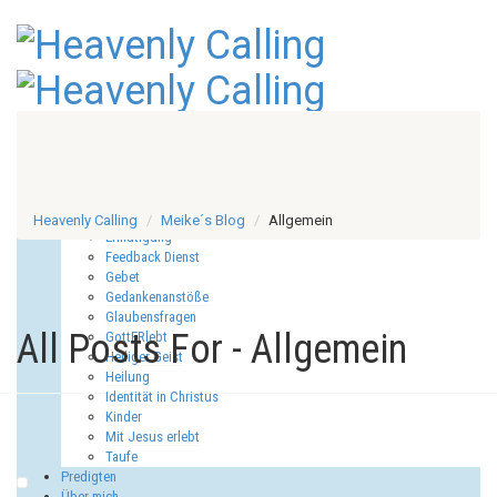
Start
Meike´s Blog
Allgemein
Anbetung
CD´s
Heavenly Calling
Meike´s Blog
Allgemein
Ermutigung
Feedback Dienst
Gebet
Gedankenanstöße
Glaubensfragen
All Posts For - Allgemein
GottERlebt
Heiliger Geist
Heilung
Identität in Christus
Kinder
Mit Jesus erlebt
Taufe
Predigten
Über mich