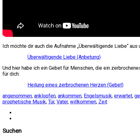
Ich möchte dir auch die Aufnahme „Überwältigende Liebe“ aus 
Überwältigende Liebe (Anbetung)
Und hier habe ich ein Gebet für Menschen, die ein zerbrochene
für dich:
Heilung eines zerbrochenen Herzen (Gebet)
angenommen
,
anklopfen
,
ankommen
,
Engelsmusik
,
erwartet
,
ge
prophetische Musik
,
Tür
,
Vater
,
willkommen
,
Zeit
Suchen