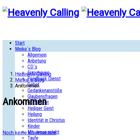
Start
Meike´s Blog
Allgemein
Anbetung
CD´s
Ermutigung
Heavenly Calling
Feedback Dienst
Meike´s Blog
Gebet
Ankommen
Gedankenanstöße
Glaubensfragen
Ankommen
GottERlebt
Heiliger Geist
Heilung
Identität in Christus
Kinder
Mit Jesus erlebt
Noch keine Kommentare
Taufe