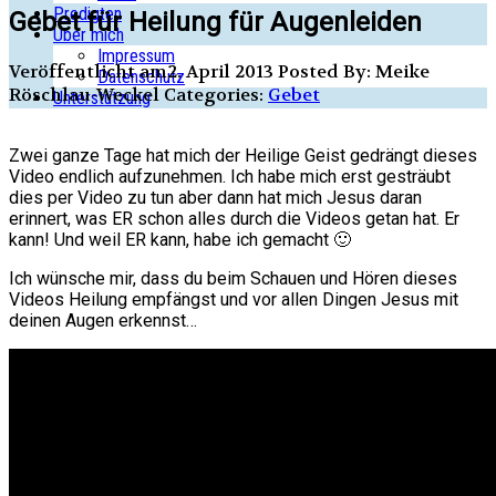
Predigten
Gebet für Heilung für Augenleiden
Über mich
Impressum
Veröffentlicht am2. April 2013
Posted By: Meike
Datenschutz
Röschlau-Weckel
Categories:
Gebet
Unterstützung
Zwei ganze Tage hat mich der Heilige Geist gedrängt dieses
Video endlich aufzunehmen. Ich habe mich erst gesträubt
dies per Video zu tun aber dann hat mich Jesus daran
erinnert, was ER schon alles durch die Videos getan hat. Er
kann! Und weil ER kann, habe ich gemacht 🙂
Ich wünsche mir, dass du beim Schauen und Hören dieses
Videos Heilung empfängst und vor allen Dingen Jesus mit
deinen Augen erkennst…