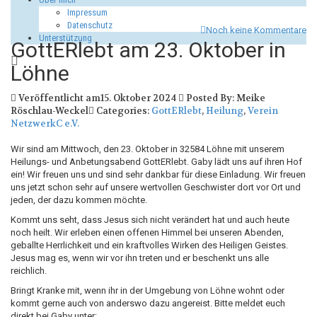
Impressum
Datenschutz
Noch keine Kommentare
Unterstützung
GottERlebt am 23. Oktober in
Löhne
Veröffentlicht am15. Oktober 2024
Posted By: Meike
Röschlau-Weckel
Categories:
GottERlebt
,
Heilung
,
Verein
NetzwerkC e.V.
Wir sind am Mittwoch, den 23. Oktober in 32584 Löhne mit unserem
Heilungs- und Anbetungsabend GottERlebt. Gaby lädt uns auf ihren Hof
ein! Wir freuen uns und sind sehr dankbar für diese Einladung. Wir freuen
uns jetzt schon sehr auf unsere wertvollen Geschwister dort vor Ort und
jeden, der dazu kommen möchte.
Kommt uns seht, dass Jesus sich nicht verändert hat und auch heute
noch heilt. Wir erleben einen offenen Himmel bei unseren Abenden,
geballte Herrlichkeit und ein kraftvolles Wirken des Heiligen Geistes.
Jesus mag es, wenn wir vor ihn treten und er beschenkt uns alle
reichlich.
Bringt Kranke mit, wenn ihr in der Umgebung von Löhne wohnt oder
kommt gerne auch von anderswo dazu angereist. Bitte meldet euch
direkt bei Gaby unter: