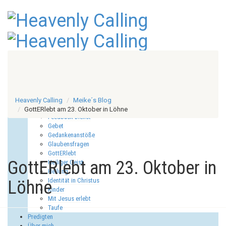
Start
Meike´s Blog
Allgemein
Anbetung
CD´s
Heavenly Calling
Meike´s Blog
Ermutigung
GottERlebt am 23. Oktober in Löhne
Feedback Dienst
Gebet
Gedankenanstöße
Glaubensfragen
GottERlebt
GottERlebt am 23. Oktober in
Heiliger Geist
Heilung
Identität in Christus
Löhne
Kinder
Mit Jesus erlebt
Taufe
Predigten
Über mich