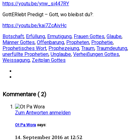
https://youtu.be/ynw_si447RY
GottERlebt Predigt – Gott, wo bleibst du?:
https://youtu.be/kai7ZcAivHc
Botschaft
,
Erfüllung
,
Ermutigung
,
Frauen Gottes
,
Glaube
,
Männer Gottes
,
Offenbarung
,
Propheten
,
Prophetie
,
Prophetisches Wort
,
Prophezeiung
,
Traum
,
Traumdeutung
,
unerfüllte Prophetien
,
Unglaube
,
Verheißungen Gottes
,
Weissagung
,
Zeitplan Gottes
Kommentare ( 2)
Zum Antworten anmelden
Ot Pa Wora
says:
14. September 2016 at 12:52