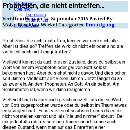
Predigten
Prophetien, die nicht eintreffen…
Über mich
Impressum
Veröffentlicht am14. September 2016
Posted By:
Datenschutz
Meike Röschlau-Weckel
Categories:
Ermutigung
Unterstützung
Prophetien, die nicht eintreffen, kennen wir denke ich alle.
Aber ist dies so? Treffen sie wirklich nicht ein oder sind sie
vielleicht noch nicht eingetroffen?
Vielleicht kennst du auch diesen Zustand, dass du selbst ein
Wort von einem Propheten oder gar von Gott selbst
bekommen hast. Aber du siehst nichts davon. Und dies schon
seit Jahren. Vielleicht seit vielen Jahren. Jetzt fängst du an
zu zweifeln. An dem Propheten. An Gott. An dir selbst. Am
Schlimmsten ist, wenn wir dann resignieren.
Vielleicht hast du aber auch geschmunzelt, als dir ein Wort
von Gott zugesprochen wurde oder du selbst im Traum etwas
empfangen hast. Es ist vielleicht so absurd, dass du es dir
nicht vorstellen kannst und als “nie und nimmer” abtust. Bei
mir jedenfalls gibt es so einen Traum und ich
kenne auch
diesen Zustand, wenn man auf das Eintreffen einer