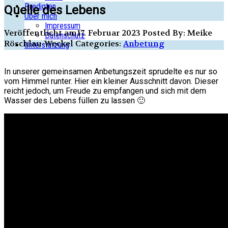
Predigten
Quelle des Lebens
Über mich
Impressum
Veröffentlicht am17. Februar 2023
Posted By: Meike
Datenschutz
Röschlau-Weckel
Categories:
Anbetung
Unterstützung
In unserer gemeinsamen Anbetungszeit sprudelte es nur so
vom Himmel runter. Hier ein kleiner Ausschnitt davon. Dieser
reicht jedoch, um Freude zu empfangen und sich mit dem
Wasser des Lebens füllen zu lassen 🙂