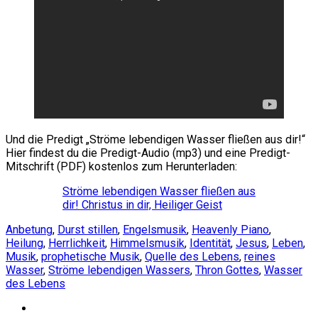
Und die Predigt „Ströme lebendigen Wasser fließen aus dir!“
Hier findest du die Predigt-Audio (mp3) und eine Predigt-
Mitschrift (PDF) kostenlos zum Herunterladen:
Ströme lebendigen Wasser fließen aus
dir! Christus in dir, Heiliger Geist
Anbetung
,
Durst stillen
,
Engelsmusik
,
Heavenly Piano
,
Heilung
,
Herrlichkeit
,
Himmelsmusik
,
Identität
,
Jesus
,
Leben
,
Musik
,
prophetische Musik
,
Quelle des Lebens
,
reines
Wasser
,
Ströme lebendigen Wassers
,
Thron Gottes
,
Wasser
des Lebens