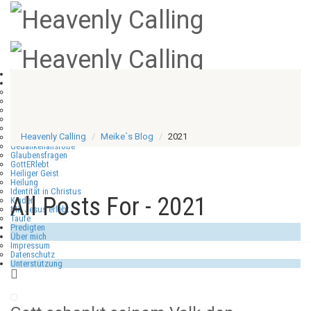
Start
Meike´s Blog
Allgemein
Anbetung
CD´s
Ermutigung
Feedback Dienst
Heavenly Calling
Meike´s Blog
2021
Gebet
Gedankenanstöße
Glaubensfragen
GottERlebt
Heiliger Geist
Heilung
Identität in Christus
All Posts For - 2021
Kinder
Mit Jesus erlebt
Taufe
Predigten
Über mich
Impressum
Datenschutz
Unterstützung