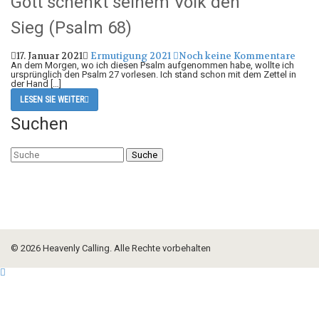
Gott schenkt seinem Volk den
Sieg (Psalm 68)
17. Januar 2021
Ermutigung
2021
Noch keine Kommentare
An dem Morgen, wo ich diesen Psalm aufgenommen habe, wollte ich
ursprünglich den Psalm 27 vorlesen. Ich stand schon mit dem Zettel in
der Hand […]
LESEN SIE WEITER
Suchen
Suche
© 2026 Heavenly Calling. Alle Rechte vorbehalten