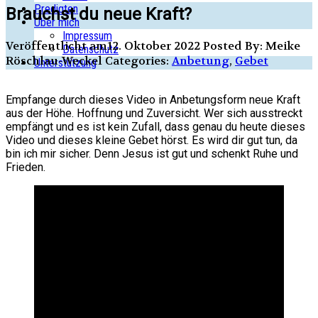
Predigten
Brauchst du neue Kraft?
Über mich
Impressum
Veröffentlicht am12. Oktober 2022
Posted By: Meike
Datenschutz
Röschlau-Weckel
Categories:
Anbetung
,
Gebet
Unterstützung
Empfange durch dieses Video in Anbetungsform neue Kraft
aus der Höhe. Hoffnung und Zuversicht. Wer sich ausstreckt
empfängt und es ist kein Zufall, dass genau du heute dieses
Video und dieses kleine Gebet hörst. Es wird dir gut tun, da
bin ich mir sicher. Denn Jesus ist gut und schenkt Ruhe und
Frieden.