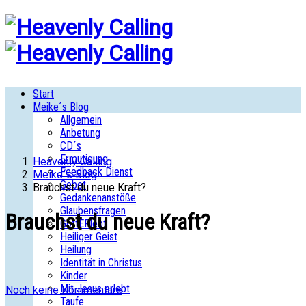
Start
Meike´s Blog
Allgemein
Anbetung
CD´s
Ermutigung
Heavenly Calling
Feedback Dienst
Meike´s Blog
Gebet
Brauchst du neue Kraft?
Gedankenanstöße
Glaubensfragen
Brauchst du neue Kraft?
GottERlebt
Heiliger Geist
Heilung
Identität in Christus
Kinder
Mit Jesus erlebt
Noch keine Kommentare
Taufe