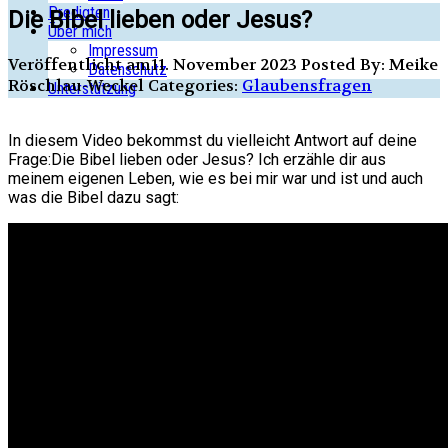
Predigten
Die Bibel lieben oder Jesus?
Über mich
Impressum
Veröffentlicht am11. November 2023
Posted By: Meike
Datenschutz
Röschlau-Weckel
Categories:
Glaubensfragen
Unterstützung
In diesem Video bekommst du vielleicht Antwort auf deine
Frage:Die Bibel lieben oder Jesus? Ich erzähle dir aus
meinem eigenen Leben, wie es bei mir war und ist und auch
was die Bibel dazu sagt: