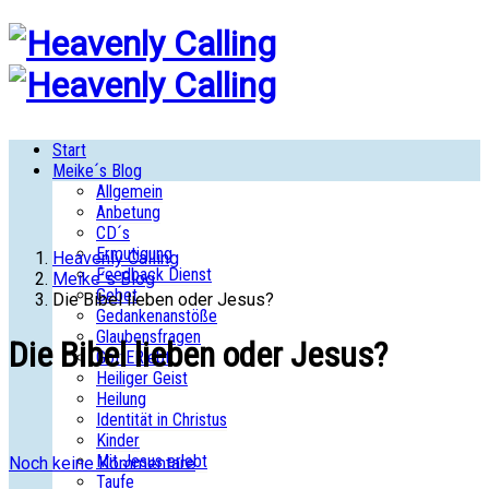
Start
Meike´s Blog
Allgemein
Anbetung
CD´s
Ermutigung
Heavenly Calling
Feedback Dienst
Meike´s Blog
Gebet
Die Bibel lieben oder Jesus?
Gedankenanstöße
Glaubensfragen
Die Bibel lieben oder Jesus?
GottERlebt
Heiliger Geist
Heilung
Identität in Christus
Kinder
Mit Jesus erlebt
Noch keine Kommentare
Taufe