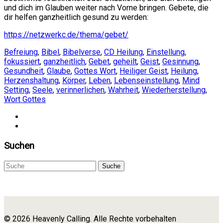
und dich im Glauben weiter nach Vorne bringen. Gebete, die
dir helfen ganzheitlich gesund zu werden:
https://netzwerkc.de/thema/gebet/
Befreiung
,
Bibel
,
Bibelverse
,
CD Heilung
,
Einstellung
,
fokussiert
,
ganzheitlich
,
Gebet
,
geheilt
,
Geist
,
Gesinnung
,
Gesundheit
,
Glaube
,
Gottes Wort
,
Heiliger Geist
,
Heilung
,
Herzenshaltung
,
Körper
,
Leben
,
Lebenseinstellung
,
Mind
Setting
,
Seele
,
verinnerlichen
,
Wahrheit
,
Wiederherstellung
,
Wort Gottes
Suchen
Suche
© 2026 Heavenly Calling. Alle Rechte vorbehalten