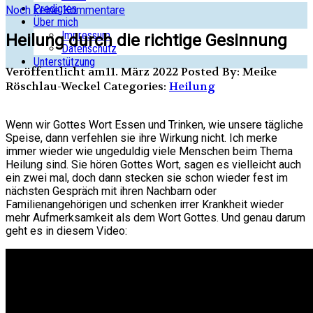
Predigten
Noch keine Kommentare
Über mich
Impressum
Heilung durch die richtige Gesinnung
Datenschutz
Unterstützung
Veröffentlicht am11. März 2022
Posted By: Meike
Röschlau-Weckel
Categories:
Heilung
Wenn wir Gottes Wort Essen und Trinken, wie unsere tägliche
Speise, dann verfehlen sie ihre Wirkung nicht. Ich merke
immer wieder wie ungeduldig viele Menschen beim Thema
Heilung sind. Sie hören Gottes Wort, sagen es vielleicht auch
ein zwei mal, doch dann stecken sie schon wieder fest im
nächsten Gespräch mit ihren Nachbarn oder
Familienangehörigen und schenken irrer Krankheit wieder
mehr Aufmerksamkeit als dem Wort Gottes. Und genau darum
geht es in diesem Video: