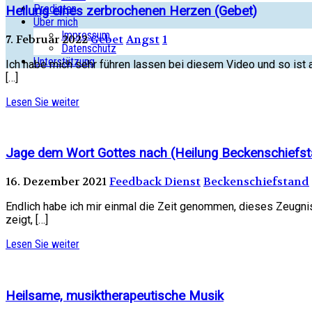
Predigten
Heilung eines zerbrochenen Herzen (Gebet)
Über mich
Impressum
7. Februar 2022
Gebet
Angst
1
Datenschutz
Unterstützung
Ich habe mich sehr führen lassen bei diesem Video und so ist a
[…]
Lesen Sie weiter
Jage dem Wort Gottes nach (Heilung Beckenschiefst
16. Dezember 2021
Feedback Dienst
Beckenschiefstand
Endlich habe ich mir einmal die Zeit genommen, dieses Zeugnis
zeigt, […]
Lesen Sie weiter
Heilsame, musiktherapeutische Musik