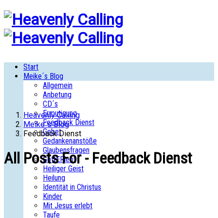
Start
Meike´s Blog
Allgemein
Anbetung
CD´s
Ermutigung
Heavenly Calling
Feedback Dienst
Meike´s Blog
Gebet
Feedback Dienst
Gedankenanstöße
Glaubensfragen
All Posts For - Feedback Dienst
GottERlebt
Heiliger Geist
Heilung
Identität in Christus
Kinder
Mit Jesus erlebt
Taufe