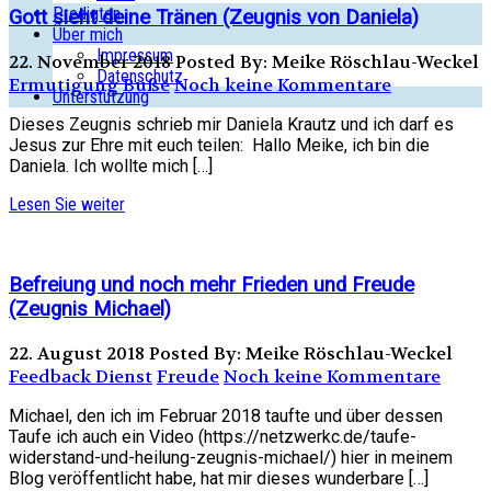
Predigten
Gott sieht deine Tränen (Zeugnis von Daniela)
Über mich
Impressum
22. November 2018
Posted By: Meike Röschlau-Weckel
Datenschutz
Ermutigung
Buße
Noch keine Kommentare
Unterstützung
Dieses Zeugnis schrieb mir Daniela Krautz und ich darf es
Jesus zur Ehre mit euch teilen: Hallo Meike, ich bin die
Daniela. Ich wollte mich […]
Lesen Sie weiter
Befreiung und noch mehr Frieden und Freude
(Zeugnis Michael)
22. August 2018
Posted By: Meike Röschlau-Weckel
Feedback Dienst
Freude
Noch keine Kommentare
Michael, den ich im Februar 2018 taufte und über dessen
Taufe ich auch ein Video (https://netzwerkc.de/taufe-
widerstand-und-heilung-zeugnis-michael/) hier in meinem
Blog veröffentlicht habe, hat mir dieses wunderbare […]